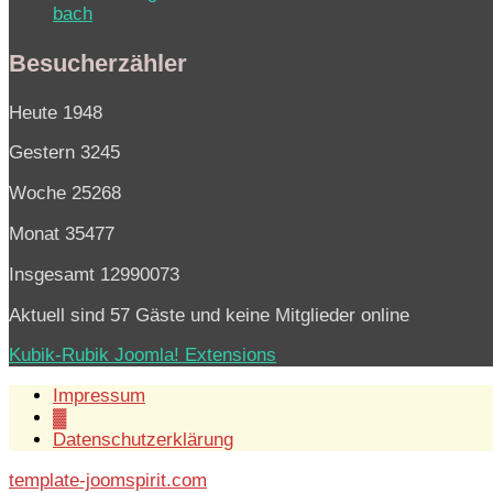
bach
Besucherzähler
Heute
1948
Gestern
3245
Woche
25268
Monat
35477
Insgesamt
12990073
Aktuell sind 57 Gäste und keine Mitglieder online
Kubik-Rubik Joomla! Extensions
Impressum
▓
Datenschutzerklärung
template-joomspirit.com