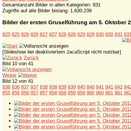
Gesamtanzahl Bilder in allen Kategorien: 831
Zugriffe auf alle Bilder bislang: 1.630.239
Bilder der ersten Gruselführung am 5. Oktober 
825
825
826
826
827
827
828
828
829
829
830
830
831
83
[Slideshow bei deaktiviertem JacaScript nicht nutzbar]
Zurück
Bild 10 von 41
Weiter
Bild 12 von 41
836
836
837
837
838
838
839
839
840
840
841
841
842
84
855
856
856
857
857
858
858
859
859
860
860
861
861
86