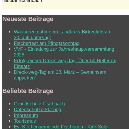
Nicolai Bollenbach
Neueste Beiträge
Wasserentnahme im Landkreis Birkenfeld ab
30. Juli untersagt
Fischerfest am Pfingstsonntag
VVF - Einladung zur Jahreshauptversammlung
2026
Erfolgreicher Dreck-weg-Tag: Über 60 Helfer im
Einsatz
Dreck-weg-Tag am 28. März – Gemeinsam
anpacken!
Beliebte Beiträge
Grundschule Fischbach
Datenschutzerklärung
Impressum
Tourismus
Ev. Kirchen­ge­mein­de Fisch­bach - Kirn-Sulz­