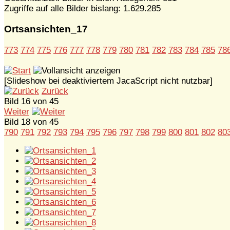
Zugriffe auf alle Bilder bislang: 1.629.285
Ortsansichten_17
773
774
775
776
777
778
779
780
781
782
783
784
785
78
[Slideshow bei deaktiviertem JacaScript nicht nutzbar]
Zurück
Bild 16 von 45
Weiter
Bild 18 von 45
790
791
792
793
794
795
796
797
798
799
800
801
802
80