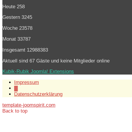
Heute
258
Gestern
3245
Woche
23578
Monat
33787
Insgesamt
12988383
Aktuell sind 67 Gäste und keine Mitglieder online
Kubik-Rubik Joomla! Extensions
Impressum
▓
Datenschutzerklärung
template-joomspirit.com
Back to top