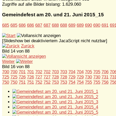
Zugriffe auf alle Bilder bislang: 1.629.060
Gemeindefest am 20. und 21. Juni 2015_15
685
685
686
686
687
687
688
688
689
689
690
690
691
69
[Slideshow bei deaktiviertem JacaScript nicht nutzbar]
Zurück
Bild 14 von 88
Weiter
Bild 16 von 88
700
700
701
701
702
702
703
703
704
704
705
705
706
70
725
725
726
726
727
727
728
728
729
729
730
730
731
73
750
750
751
751
752
752
753
753
754
754
755
755
756
75