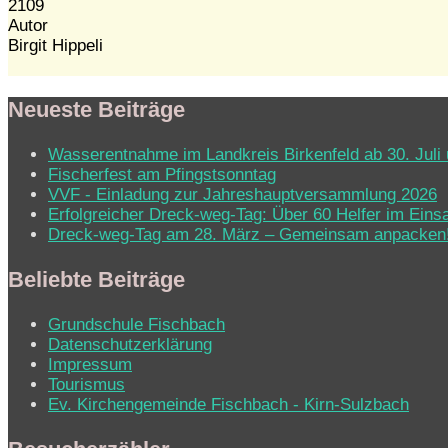
2109
Autor
Birgit Hippeli
Neueste Beiträge
Wasserentnahme im Landkreis Birkenfeld ab 30. Juli 
Fischerfest am Pfingstsonntag
VVF - Einladung zur Jahreshauptversammlung 2026
Erfolgreicher Dreck-weg-Tag: Über 60 Helfer im Eins
Dreck-weg-Tag am 28. März – Gemeinsam anpacken
Beliebte Beiträge
Grundschule Fischbach
Datenschutzerklärung
Impressum
Tourismus
Ev. Kirchen­ge­mein­de Fisch­bach - Kirn-Sulz­bach