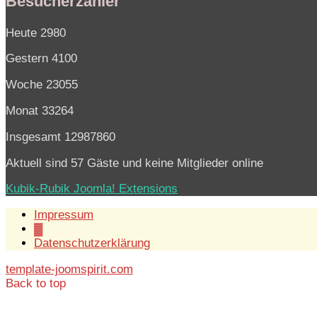
Besucherzähler
Heute
2980
Gestern
4100
Woche
23055
Monat
33264
Insgesamt
12987860
Aktuell sind 57 Gäste und keine Mitglieder online
Kubik-Rubik Joomla! Extensions
Impressum
▓
Datenschutzerklärung
template-joomspirit.com
Back to top