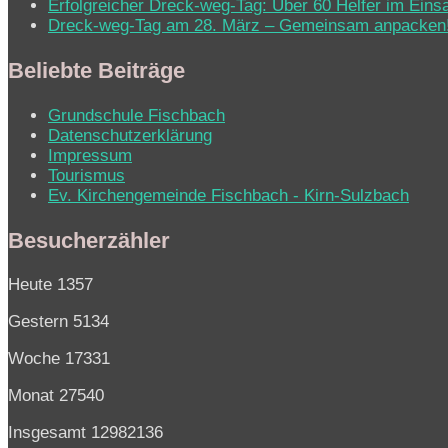
Erfolgreicher Dreck-weg-Tag: Über 60 Helfer im Eins
Dreck-weg-Tag am 28. März – Gemeinsam anpacken
Beliebte Beiträge
Grundschule Fischbach
Datenschutzerklärung
Impressum
Tourismus
Ev. Kirchen­ge­mein­de Fisch­bach - Kirn-Sulz­bach
Besucherzähler
Heute
1357
Gestern
5134
Woche
17331
Monat
27540
Insgesamt
12982136