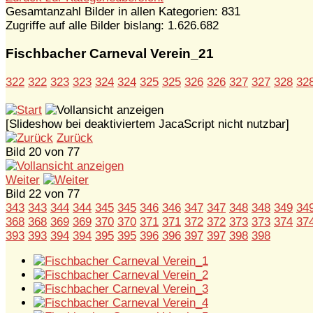
Gesamtanzahl Bilder in allen Kategorien: 831
Zugriffe auf alle Bilder bislang: 1.626.682
Fischbacher Carneval Verein_21
322
322
323
323
324
324
325
325
326
326
327
327
328
32
[Slideshow bei deaktiviertem JacaScript nicht nutzbar]
Zurück
Bild 20 von 77
Weiter
Bild 22 von 77
343
343
344
344
345
345
346
346
347
347
348
348
349
34
368
368
369
369
370
370
371
371
372
372
373
373
374
37
393
393
394
394
395
395
396
396
397
397
398
398