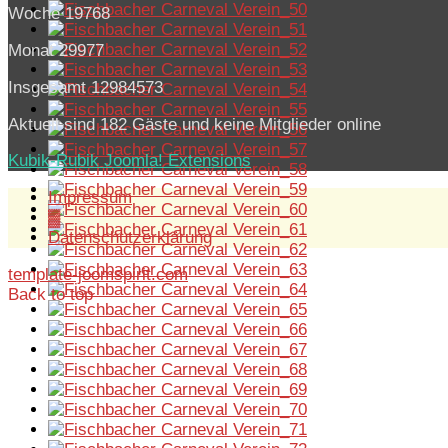
Woche
19768
Monat
29977
Insgesamt
12984573
Aktuell sind 182 Gäste und keine Mitglieder online
Kubik-Rubik Joomla! Extensions
Impressum
▓
Datenschutzerklärung
template-joomspirit.com
Back to top