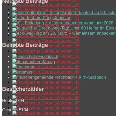
Neueste Beiträge
Wasserentnahme im Landkreis Birkenfeld ab 30. Juli 
Fischerfest am Pfingstsonntag
VVF - Einladung zur Jahreshauptversammlung 2026
Erfolgreicher Dreck-weg-Tag: Über 60 Helfer im Eins
Dreck-weg-Tag am 28. März – Gemeinsam anpacken
Beliebte Beiträge
Grundschule Fischbach
Datenschutzerklärung
Impressum
Tourismus
Ev. Kirchen­ge­mein­de Fisch­bach - Kirn-Sulz­bach
Besucherzähler
Heute
3794
Gestern
5134