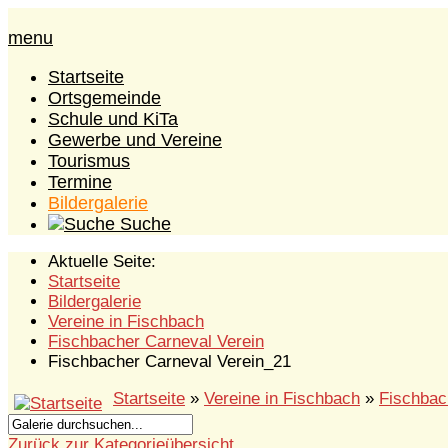
menu
Startseite
Ortsgemeinde
Schule und KiTa
Gewerbe und Vereine
Tourismus
Termine
Bildergalerie
Suche
Aktuelle Seite:
Startseite
Bildergalerie
Vereine in Fischbach
Fischbacher Carneval Verein
Fischbacher Carneval Verein_21
Startseite
»
Vereine in Fischbach
»
Fischbac
Zurück zur Kategorieübersicht