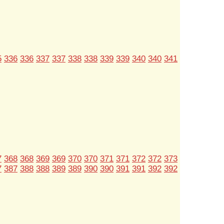
5
336
336
337
337
338
338
339
339
340
340
341
7
368
368
369
369
370
370
371
371
372
372
373
7
387
388
388
389
389
390
390
391
391
392
392