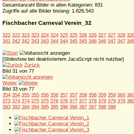
Gesamtanzahl Bilder in allen Kategorien: 831
Zugriffe auf alle Bilder bislang: 1.626.543
Fischbacher Carneval Verein_32
322
322
323
323
324
324
325
325
326
326
327
327
328
32
341
342
342
343
343
344
344
345
345
346
346
347
347
34
[Slideshow bei deaktiviertem JacaScript nicht nutzbar]
Zurück
Bild 31 von 77
Weiter
Bild 33 von 77
354
354
355
355
356
356
357
357
358
358
359
359
360
36
373
374
374
375
375
376
376
377
377
378
378
379
379
38
393
393
394
394
395
395
396
396
397
397
398
398