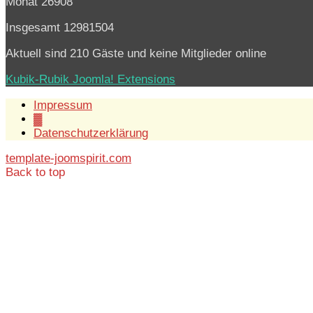
Monat
26908
Insgesamt
12981504
Aktuell sind 210 Gäste und keine Mitglieder online
Kubik-Rubik Joomla! Extensions
Impressum
▓
Datenschutzerklärung
template-joomspirit.com
Back to top