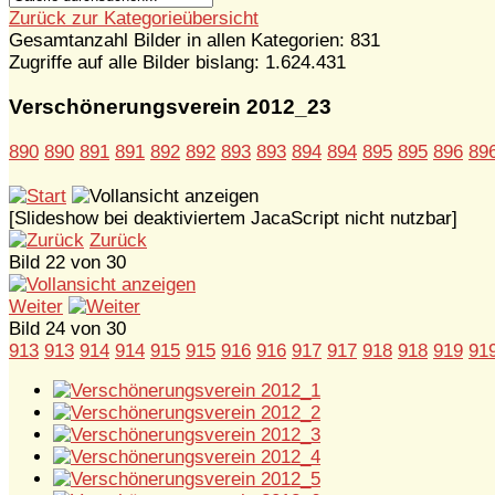
Zurück zur Kategorieübersicht
Gesamtanzahl Bilder in allen Kategorien: 831
Zugriffe auf alle Bilder bislang: 1.624.431
Verschönerungsverein 2012_23
890
890
891
891
892
892
893
893
894
894
895
895
896
89
[Slideshow bei deaktiviertem JacaScript nicht nutzbar]
Zurück
Bild 22 von 30
Weiter
Bild 24 von 30
913
913
914
914
915
915
916
916
917
917
918
918
919
91