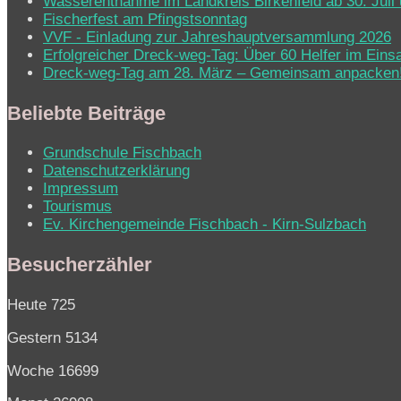
Wasserentnahme im Landkreis Birkenfeld ab 30. Juli 
Fischerfest am Pfingstsonntag
VVF - Einladung zur Jahreshauptversammlung 2026
Erfolgreicher Dreck-weg-Tag: Über 60 Helfer im Eins
Dreck-weg-Tag am 28. März – Gemeinsam anpacken
Beliebte Beiträge
Grundschule Fischbach
Datenschutzerklärung
Impressum
Tourismus
Ev. Kirchen­ge­mein­de Fisch­bach - Kirn-Sulz­bach
Besucherzähler
Heute
725
Gestern
5134
Woche
16699