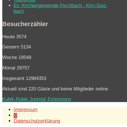
Ev. Kirchen­ge­mein­de Fisch­bach - Kirn-Sulz­
bach
Besucherzähler
Heute
3574
Gestern
5134
Woche
19548
Monat
29757
Insgesamt
12984353
Aktuell sind 220 Gäste und keine Mitglieder online
Kubik-Rubik Joomla! Extensions
Impressum
▓
Datenschutzerklärung