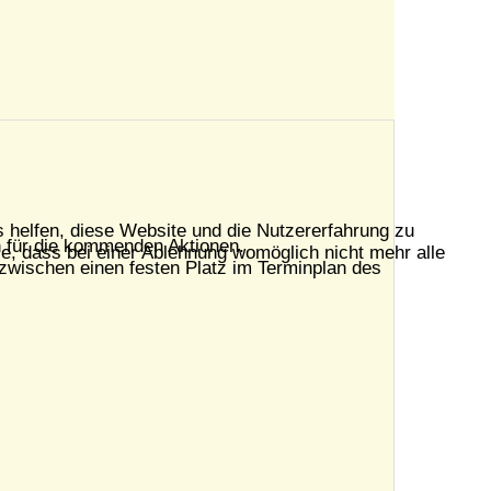
s helfen, diese Website und die Nutzererfahrung zu
n für die kommenden Aktionen.
e, dass bei einer Ablehnung womöglich nicht mehr alle
nzwischen einen festen Platz im Terminplan des