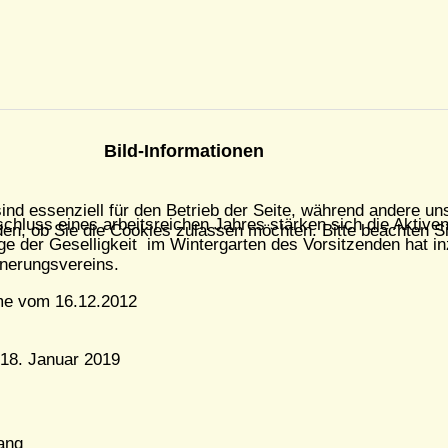
Bild-Informationen
ind essenziell für den Betrieb der Seite, während andere un
hluss eines arbeitsreichen Jahres stärken sich die Aktive
en, ob Sie die Cookies zulassen möchten. Bitte beachten Si
ge der Geselligkeit im Wintergarten des Vorsitzenden hat i
nerungsvereins.
e vom 16.12.2012
 18. Januar 2019
ang