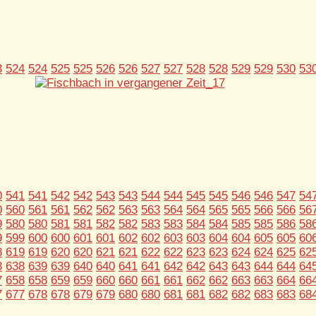
3
524
524
525
525
526
526
527
527
528
528
529
529
530
53
0
541
541
542
542
543
543
544
544
545
545
546
546
547
54
0
560
561
561
562
562
563
563
564
564
565
565
566
566
56
9
580
580
581
581
582
582
583
583
584
584
585
585
586
58
9
599
600
600
601
601
602
602
603
603
604
604
605
605
60
8
619
619
620
620
621
621
622
622
623
623
624
624
625
62
8
638
639
639
640
640
641
641
642
642
643
643
644
644
64
7
658
658
659
659
660
660
661
661
662
662
663
663
664
66
7
677
678
678
679
679
680
680
681
681
682
682
683
683
68