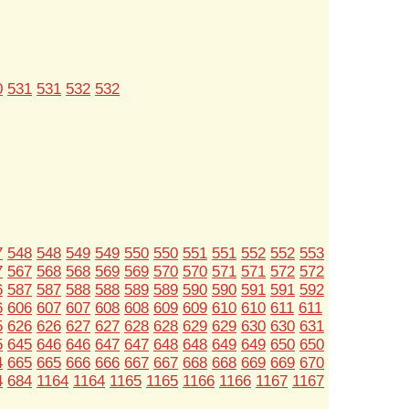
0
531
531
532
532
7
548
548
549
549
550
550
551
551
552
552
553
7
567
568
568
569
569
570
570
571
571
572
572
6
587
587
588
588
589
589
590
590
591
591
592
6
606
607
607
608
608
609
609
610
610
611
611
5
626
626
627
627
628
628
629
629
630
630
631
5
645
646
646
647
647
648
648
649
649
650
650
4
665
665
666
666
667
667
668
668
669
669
670
4
684
1164
1164
1165
1165
1166
1166
1167
1167