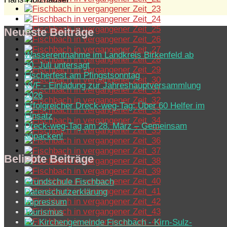
Neueste Beiträge
Wasserentnahme im Landkreis Birkenfeld ab
30. Juli untersagt
Fischerfest am Pfingstsonntag
VVF - Einladung zur Jahreshauptversammlung
2026
Erfolgreicher Dreck-weg-Tag: Über 60 Helfer im
Einsatz
Dreck-weg-Tag am 28. März – Gemeinsam
anpacken!
Beliebte Beiträge
Grundschule Fischbach
Datenschutzerklärung
Impressum
Tourismus
Ev. Kirchen­ge­mein­de Fisch­bach - Kirn-Sulz­