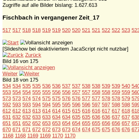
Zugriffe auf alle Bilder bislang: 1.627.613
Fischbach in vergangener Zeit_17
517
517
518
518
519
519
520
520
521
521
522
522
523
52
[Slideshow bei deaktiviertem JacaScript nicht nutzbar]
Zurück
Bild 16 von 175
Weiter
Bild 18 von 175
534
534
535
535
536
536
537
537
538
538
539
539
540
54
553
554
554
555
555
556
556
557
557
558
558
559
559
56
573
573
574
574
575
575
576
576
577
577
578
578
579
57
592
593
593
594
594
595
595
596
596
597
597
598
598
59
612
612
613
613
614
614
615
615
616
616
617
617
618
61
631
632
632
633
633
634
634
635
635
636
636
637
637
63
651
651
652
652
653
653
654
654
655
655
656
656
657
65
670
671
671
672
672
673
673
674
674
675
675
676
676
67
1168
1168
1169
1169
1170
1170