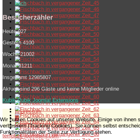
bach
Besucherzähler
Heute
927
Gestern
4100
Woche
21002
Monat
31211
Insgesamt
12985807
Aktuell sind 296 Gäste und keine Mitglieder online
Kubik-Rubik Joomla! Extensions
Impressum
▓
Wir nutzen Cookies auf unserer Website. Einige von ihnen s
Datenschutzerklärung
verbessern (Tracking Cookies). Sie können selbst entscheid
Funktionalitäten der Seite zur Verfügung stehen.
template-joomspirit.com