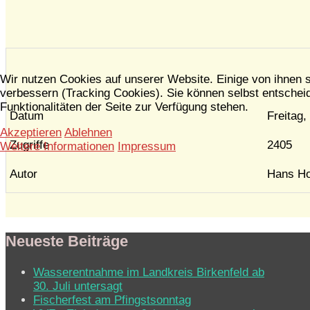
Wir nutzen Cookies auf unserer Website. Einige von ihnen s
verbessern (Tracking Cookies). Sie können selbst entscheid
Funktionalitäten der Seite zur Verfügung stehen.
Datum
Freitag,
Akzeptieren
Ablehnen
Zugriffe
2405
Weitere Informationen
Impressum
Autor
Hans Ho
Neueste Beiträge
Wasserentnahme im Landkreis Birkenfeld ab
30. Juli untersagt
Fischerfest am Pfingstsonntag