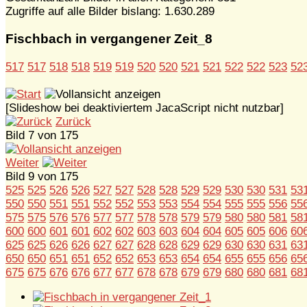
Zugriffe auf alle Bilder bislang: 1.630.289
Fischbach in vergangener Zeit_8
517
517
518
518
519
519
520
520
521
521
522
522
523
52
[Slideshow bei deaktiviertem JacaScript nicht nutzbar]
Zurück
Bild 7 von 175
Weiter
Bild 9 von 175
525
525
526
526
527
527
528
528
529
529
530
530
531
53
550
550
551
551
552
552
553
553
554
554
555
555
556
55
575
575
576
576
577
577
578
578
579
579
580
580
581
58
600
600
601
601
602
602
603
603
604
604
605
605
606
60
625
625
626
626
627
627
628
628
629
629
630
630
631
63
650
650
651
651
652
652
653
653
654
654
655
655
656
65
675
675
676
676
677
677
678
678
679
679
680
680
681
68