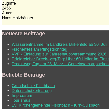
Zugriffe
2456
Autor
Hans Holzhäuser
Neueste Beiträge
Wasserentnahme im Landkreis Birkenfeld ab 30. Juli 
Fischerfest am Pfingstsonntag
VVF - Einladung zur Jahreshauptversammlung 2026
Erfolgreicher Dreck-weg-Tag: Über 60 Helfer im Eins
Dreck-weg-Tag am 28. März – Gemeinsam anpacken
Beliebte Beiträge
Grundschule Fischbach
Datenschutzerklärung
Impressum
Tourismus
Ev. Kirchen­ge­mein­de Fisch­bach - Kirn-Sulz­bach