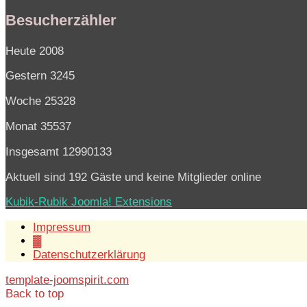
Besucherzähler
Heute
2008
Gestern
3245
Woche
25328
Monat
35537
Insgesamt
12990133
Aktuell sind 192 Gäste und keine Mitglieder online
Kubik-Rubik Joomla! Extensions
Impressum
▓
Datenschutzerklärung
template-joomspirit.com
Back to top