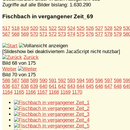
Zugriffe auf alle Bilder bislang: 1.630.290
Fischbach in vergangener Zeit_69
517
518
519
520
521
522
523
524
525
526
527
528
529
53
567
568
569
570
571
572
573
574
575
576
577
578
579
58
[Slideshow bei deaktiviertem JacaScript nicht nutzbar]
Zurück
Bild 68 von 175
Weiter
Bild 70 von 175
586
587
588
589
590
591
592
593
594
595
596
597
598
59
636
637
638
639
640
641
642
643
644
645
646
647
648
64
1164
1165
1166
1167
1168
1169
1170