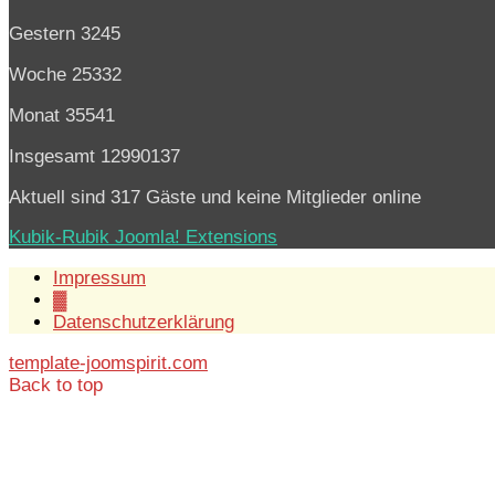
Gestern
3245
Woche
25332
Monat
35541
Insgesamt
12990137
Aktuell sind 317 Gäste und keine Mitglieder online
Kubik-Rubik Joomla! Extensions
Impressum
▓
Datenschutzerklärung
template-joomspirit.com
Back to top