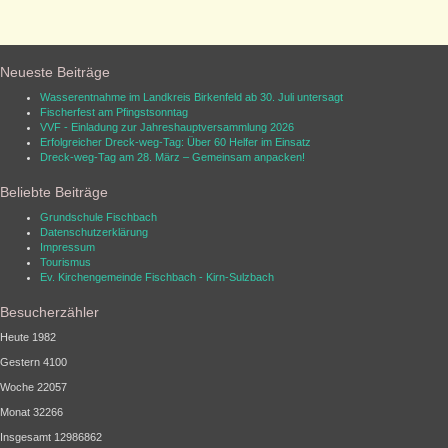
Neueste Beiträge
Wasserentnahme im Landkreis Birkenfeld ab 30. Juli untersagt
Fischerfest am Pfingstsonntag
VVF - Einladung zur Jahreshauptversammlung 2026
Erfolgreicher Dreck-weg-Tag: Über 60 Helfer im Einsatz
Dreck-weg-Tag am 28. März – Gemeinsam anpacken!
Beliebte Beiträge
Grundschule Fischbach
Datenschutzerklärung
Impressum
Tourismus
Ev. Kirchen­ge­mein­de Fisch­bach - Kirn-Sulz­bach
Besucherzähler
Heute
1982
Gestern
4100
Woche
22057
Monat
32266
Insgesamt
12986862