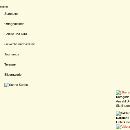
menu
Startseite
Ortsgemeinde
Schule und KiTa
Gewerbe und Vereine
Tourismus
Termine
Bildergalerie
Suche
Kategorie
Anzahl Un
Sie finde
Dateien: 
Unterkate