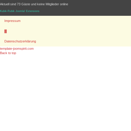
Aktuell sind 73 Gäste und keine Mitglieder online
Kubik-Rubik Joomla! Extensions
Impressum
▓
Datenschutzerklärung
template-joomspirit.com
Back to top